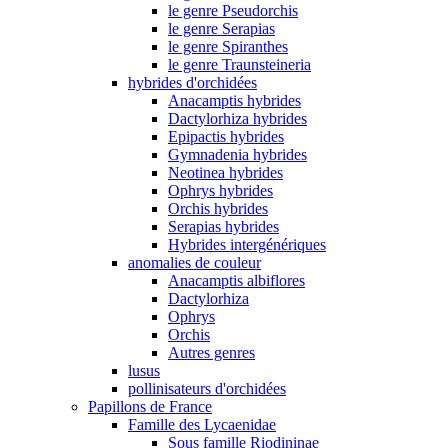
le genre Pseudorchis
le genre Serapias
le genre Spiranthes
le genre Traunsteineria
hybrides d'orchidées
Anacamptis hybrides
Dactylorhiza hybrides
Epipactis hybrides
Gymnadenia hybrides
Neotinea hybrides
Ophrys hybrides
Orchis hybrides
Serapias hybrides
Hybrides intergénériques
anomalies de couleur
Anacamptis albiflores
Dactylorhiza
Ophrys
Orchis
Autres genres
lusus
pollinisateurs d'orchidées
Papillons de France
Famille des Lycaenidae
Sous famille Riodininae