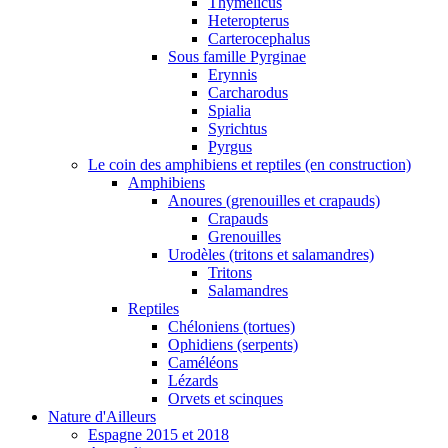
Thymelicus
Heteropterus
Carterocephalus
Sous famille Pyrginae
Erynnis
Carcharodus
Spialia
Syrichtus
Pyrgus
Le coin des amphibiens et reptiles (en construction)
Amphibiens
Anoures (grenouilles et crapauds)
Crapauds
Grenouilles
Urodèles (tritons et salamandres)
Tritons
Salamandres
Reptiles
Chéloniens (tortues)
Ophidiens (serpents)
Caméléons
Lézards
Orvets et scinques
Nature d'Ailleurs
Espagne 2015 et 2018