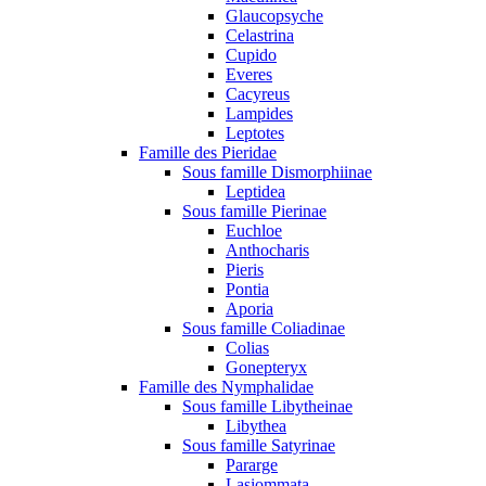
Glaucopsyche
Celastrina
Cupido
Everes
Cacyreus
Lampides
Leptotes
Famille des Pieridae
Sous famille Dismorphiinae
Leptidea
Sous famille Pierinae
Euchloe
Anthocharis
Pieris
Pontia
Aporia
Sous famille Coliadinae
Colias
Gonepteryx
Famille des Nymphalidae
Sous famille Libytheinae
Libythea
Sous famille Satyrinae
Pararge
Lasiommata