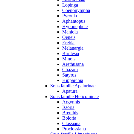
Lopinga
Coenonympha
Pyronia
Aphantopus
Hyponephele
Maniola
Oeneis
Erebia
Melanargia
Brintesia
Minois
Arethusana
Chazara
Satyrus
Hipparchia
Sous famille Apaturinae
Apatura
Sous famille Heliconiinae
Argynnis
Issoria
Brenthis
Boloria
Clossiana
Proclossiana