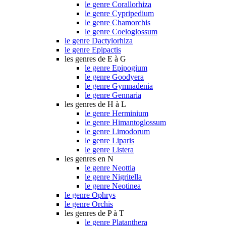
le genre Corallorhiza
le genre Cypripedium
le genre Chamorchis
le genre Coeloglossum
le genre Dactylorhiza
le genre Epipactis
les genres de E à G
le genre Epipogium
le genre Goodyera
le genre Gymnadenia
le genre Gennaria
les genres de H à L
le genre Herminium
le genre Himantoglossum
le genre Limodorum
le genre Liparis
le genre Listera
les genres en N
le genre Neottia
le genre Nigritella
le genre Neotinea
le genre Ophrys
le genre Orchis
les genres de P à T
le genre Platanthera