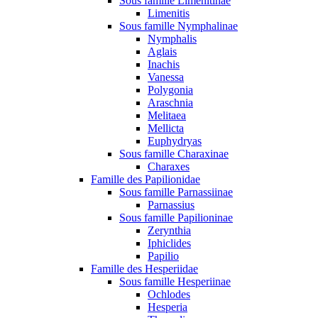
Sous famille Limenitinae
Limenitis
Sous famille Nymphalinae
Nymphalis
Aglais
Inachis
Vanessa
Polygonia
Araschnia
Melitaea
Mellicta
Euphydryas
Sous famille Charaxinae
Charaxes
Famille des Papilionidae
Sous famille Parnassiinae
Parnassius
Sous famille Papilioninae
Zerynthia
Iphiclides
Papilio
Famille des Hesperiidae
Sous famille Hesperiinae
Ochlodes
Hesperia