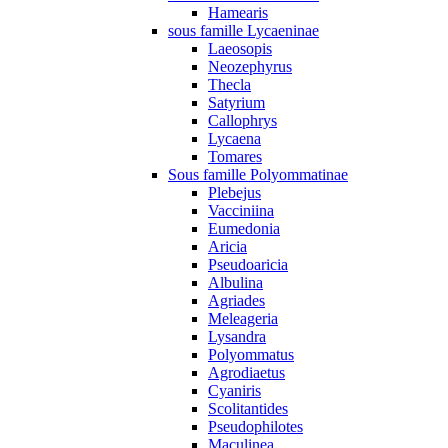
Hamearis
sous famille Lycaeninae
Laeosopis
Neozephyrus
Thecla
Satyrium
Callophrys
Lycaena
Tomares
Sous famille Polyommatinae
Plebejus
Vacciniina
Eumedonia
Aricia
Pseudoaricia
Albulina
Agriades
Meleageria
Lysandra
Polyommatus
Agrodiaetus
Cyaniris
Scolitantides
Pseudophilotes
Maculinea