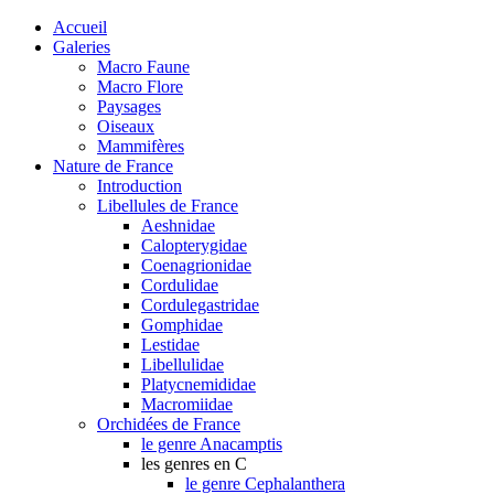
Accueil
Galeries
Macro Faune
Macro Flore
Paysages
Oiseaux
Mammifères
Nature de France
Introduction
Libellules de France
Aeshnidae
Calopterygidae
Coenagrionidae
Cordulidae
Cordulegastridae
Gomphidae
Lestidae
Libellulidae
Platycnemididae
Macromiidae
Orchidées de France
le genre Anacamptis
les genres en C
le genre Cephalanthera