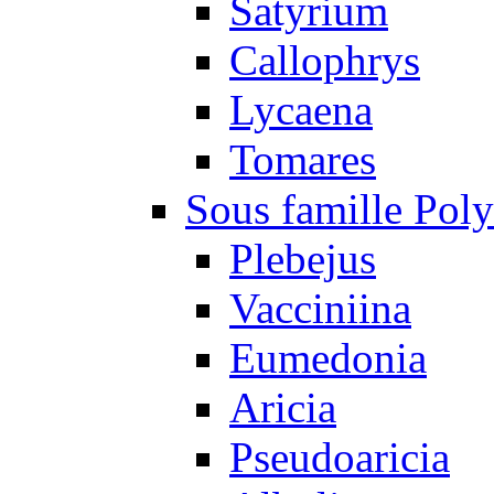
Satyrium
Callophrys
Lycaena
Tomares
Sous famille Pol
Plebejus
Vacciniina
Eumedonia
Aricia
Pseudoaricia