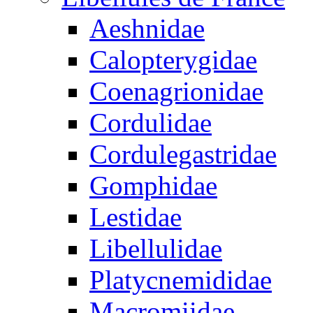
Aeshnidae
Calopterygidae
Coenagrionidae
Cordulidae
Cordulegastridae
Gomphidae
Lestidae
Libellulidae
Platycnemididae
Macromiidae