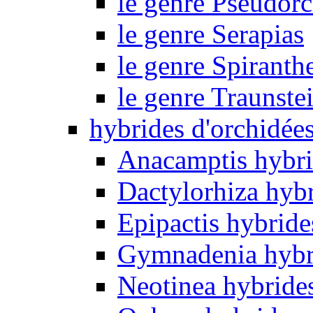
le genre Pseudorc
le genre Serapias
le genre Spiranth
le genre Traunste
hybrides d'orchidée
Anacamptis hybri
Dactylorhiza hyb
Epipactis hybride
Gymnadenia hybr
Neotinea hybride