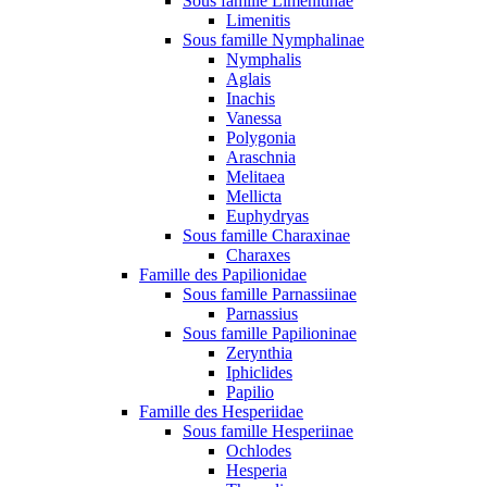
Sous famille Limenitinae
Limenitis
Sous famille Nymphalinae
Nymphalis
Aglais
Inachis
Vanessa
Polygonia
Araschnia
Melitaea
Mellicta
Euphydryas
Sous famille Charaxinae
Charaxes
Famille des Papilionidae
Sous famille Parnassiinae
Parnassius
Sous famille Papilioninae
Zerynthia
Iphiclides
Papilio
Famille des Hesperiidae
Sous famille Hesperiinae
Ochlodes
Hesperia