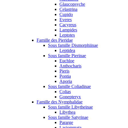
Glaucopsyche
Celastrina
Cupido
Everes
Cacyreus
Lampides
Leptotes
Famille des Pieridae
Sous famille Dismorphiinae
Leptidea
Sous famille Pierinae
Euchloe
Anthocharis
Pieris
Pontia
Aporia
Sous famille Coliadinae
Colias
Gonepteryx
Famille des Nymphalidae
Sous famille Libytheinae
Libythea
Sous famille Satyrinae
Pararge
Lasiommata