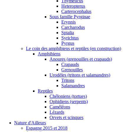
Thymelicus
Heteropterus
Carterocephalus
Sous famille Pyrginae
Erynnis
Carcharodus
Spialia
Syrichtus
Pyrgus
Le coin des amphibiens et reptiles (en construction)
Amphibiens
Anoures (grenouilles et crapauds)
Crapauds
Grenouilles
Urodèles (tritons et salamandres)
Tritons
Salamandres
Reptiles
Chéloniens (tortues)
Ophidiens (serpents)
Caméléons
Lézards
Orvets et scinques
Nature d'Ailleurs
Espagne 2015 et 2018