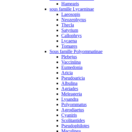
Hamearis
sous famille Lycaeninae
Laeosopis
Neozephyrus
Thecla
Satyrium
Callophrys
Lycaena
Tomares
Sous famille Polyommatinae
Plebejus
Vacciniina
Eumedonia
Aricia
Pseudoaricia
Albulina
Agriades
Meleageria
Lysandra
Polyommatus
Agrodiaetus
Cyaniris
Scolitantides
Pseudophilotes
Maculinea