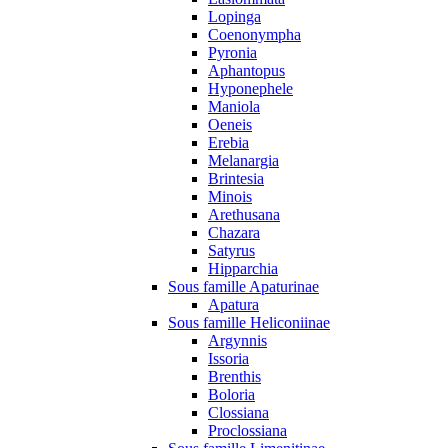
Lopinga
Coenonympha
Pyronia
Aphantopus
Hyponephele
Maniola
Oeneis
Erebia
Melanargia
Brintesia
Minois
Arethusana
Chazara
Satyrus
Hipparchia
Sous famille Apaturinae
Apatura
Sous famille Heliconiinae
Argynnis
Issoria
Brenthis
Boloria
Clossiana
Proclossiana