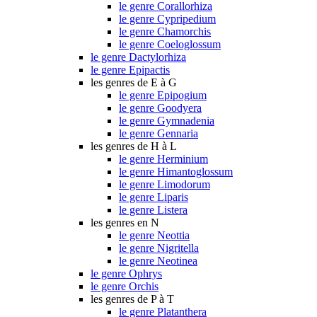
le genre Corallorhiza
le genre Cypripedium
le genre Chamorchis
le genre Coeloglossum
le genre Dactylorhiza
le genre Epipactis
les genres de E à G
le genre Epipogium
le genre Goodyera
le genre Gymnadenia
le genre Gennaria
les genres de H à L
le genre Herminium
le genre Himantoglossum
le genre Limodorum
le genre Liparis
le genre Listera
les genres en N
le genre Neottia
le genre Nigritella
le genre Neotinea
le genre Ophrys
le genre Orchis
les genres de P à T
le genre Platanthera