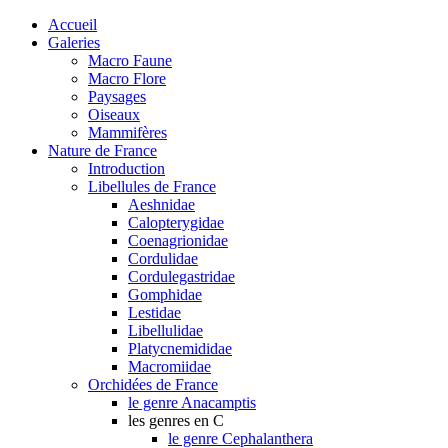
Accueil
Galeries
Macro Faune
Macro Flore
Paysages
Oiseaux
Mammifères
Nature de France
Introduction
Libellules de France
Aeshnidae
Calopterygidae
Coenagrionidae
Cordulidae
Cordulegastridae
Gomphidae
Lestidae
Libellulidae
Platycnemididae
Macromiidae
Orchidées de France
le genre Anacamptis
les genres en C
le genre Cephalanthera