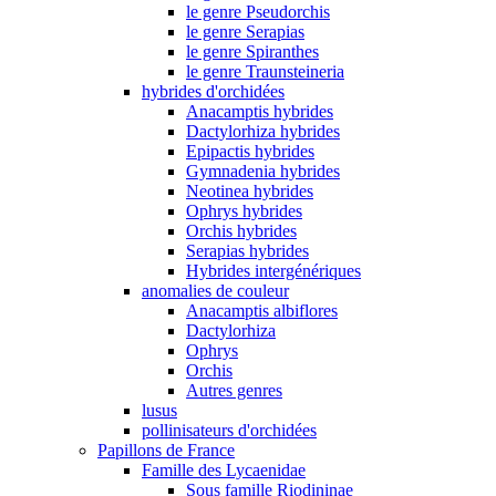
le genre Pseudorchis
le genre Serapias
le genre Spiranthes
le genre Traunsteineria
hybrides d'orchidées
Anacamptis hybrides
Dactylorhiza hybrides
Epipactis hybrides
Gymnadenia hybrides
Neotinea hybrides
Ophrys hybrides
Orchis hybrides
Serapias hybrides
Hybrides intergénériques
anomalies de couleur
Anacamptis albiflores
Dactylorhiza
Ophrys
Orchis
Autres genres
lusus
pollinisateurs d'orchidées
Papillons de France
Famille des Lycaenidae
Sous famille Riodininae