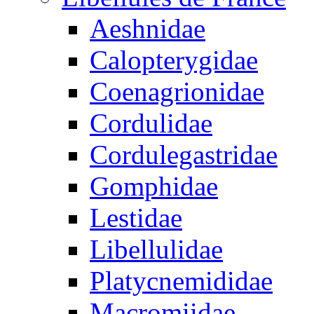
Aeshnidae
Calopterygidae
Coenagrionidae
Cordulidae
Cordulegastridae
Gomphidae
Lestidae
Libellulidae
Platycnemididae
Macromiidae