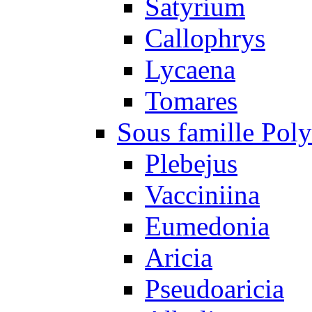
Satyrium
Callophrys
Lycaena
Tomares
Sous famille Pol
Plebejus
Vacciniina
Eumedonia
Aricia
Pseudoaricia