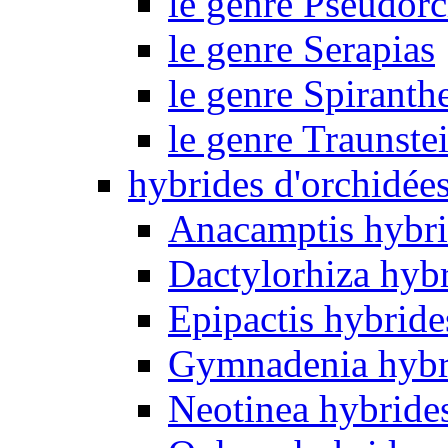
le genre Pseudorc
le genre Serapias
le genre Spiranth
le genre Traunste
hybrides d'orchidée
Anacamptis hybri
Dactylorhiza hyb
Epipactis hybride
Gymnadenia hybr
Neotinea hybride